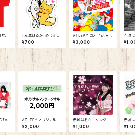
6年版
【赤城はるか】めじるし
ATLEPY CD 1st AL
赤城は
チャーム
BUM「A-LBUM」
CD「P
¥700
¥3,000
¥1,0
この道
D「AR
ATLEPY オリジナルマ
赤城はるか シングル
赤城は
フラータオル 2025版
CD「百花繚乱☆NIGH
CD「Hy
¥2,000
¥1,000
¥1,0
T」