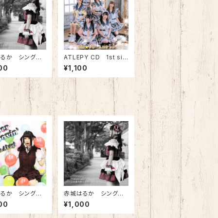
るか シングル
ATLEPY CD 1st sin
romised Land/
gle「全開☆ドリームロ
00
¥1,100
の向こうで」
ケット」
るか シングル
赤城はるか シングル
per Groovin'」
CD「Promised Land/
00
¥1,000
この道の向こうで」