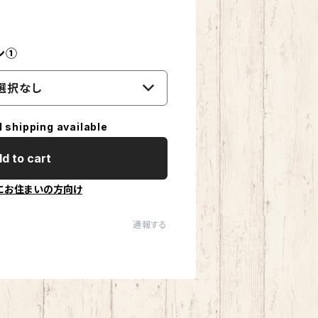
ン①
選択なし
l shipping available
d to cart
にお住まいの方向け
通報する