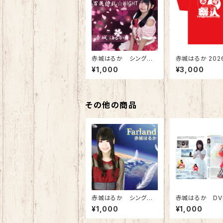
赤城はるか シングル
赤城はるか 202
CD「百花繚乱☆NIGH
Tシャツ
¥1,000
¥3,000
T」
その他の商品
赤城はるか シングル
赤城はるか DV
CD「Farland」
ROW」MV
¥1,000
¥1,000