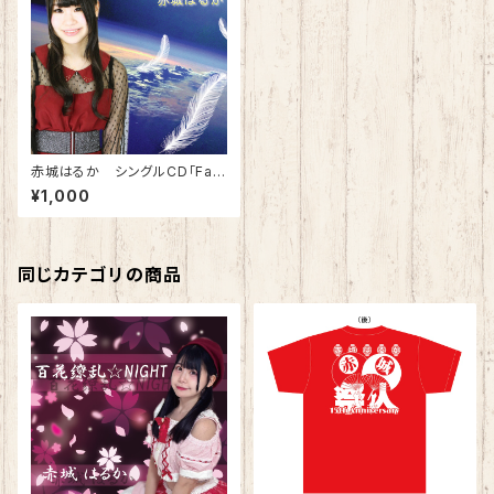
赤城はるか シングルCD「Farl
and」
¥1,000
同じカテゴリの商品