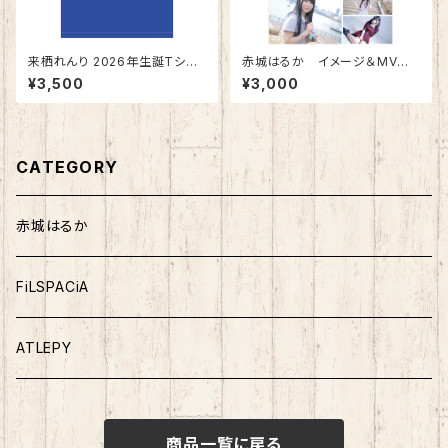
来栖れんり 2026年生誕Tシャ
赤城はるか イメージ＆MV D
ツ ※郵送限定
VD「FIGHT!」
¥3,500
¥3,000
CATEGORY
赤城はるか
FiLSPACiA
ATLEPY
商品一覧に戻る