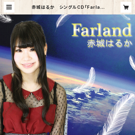
赤城はるか シングルCD「Farlan
d」 | JFP Online Shop