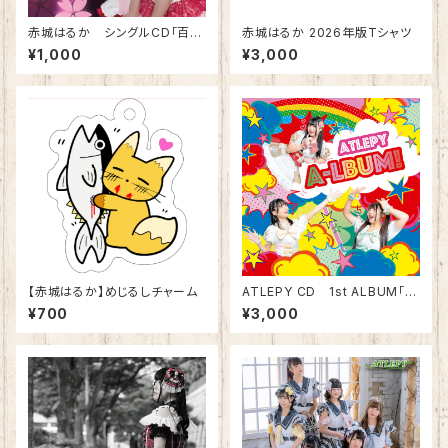
赤城はるか シングルCD「百花
赤城はるか 2026年版Tシャツ
繚乱☆NIGHT」
¥1,000
¥3,000
【赤城はるか】めじるしチャーム
ATLEPY CD 1st ALBUM「A
-LBUM」
¥700
¥3,000