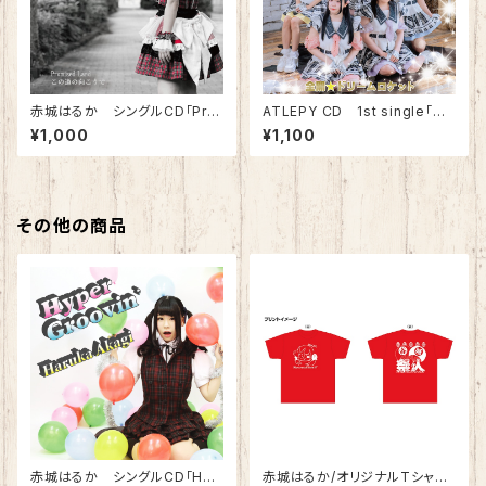
赤城はるか シングルCD「Pro
ATLEPY CD 1st single「全
mised Land/この道の向こう
開☆ドリームロケット」
¥1,000
¥1,100
で」
その他の商品
赤城はるか シングルCD「Hyp
赤城はるか/オリジナルTシャツ