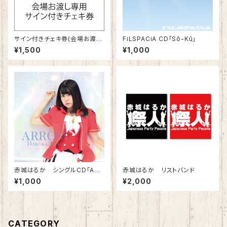
サイン付きチェキ券(会場お渡し
FiLSPACiA CD「Sō-Kū」
用)
¥1,500
¥1,000
赤城はるか シングルCD「ARR
赤城はるか リストバンド
OW」
¥1,000
¥2,000
CATEGORY