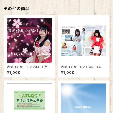
その他の商品
赤城はるか シングルCD「百花
赤城はるか DVD「ARROW」
繚乱☆NIGHT」
MV
¥1,000
¥1,000