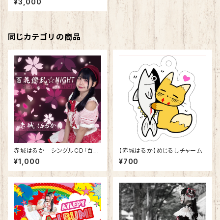
¥3,000
同じカテゴリの商品
赤城はるか シングルCD「百花
【赤城はるか】めじるしチャーム
繚乱☆NIGHT」
¥1,000
¥700