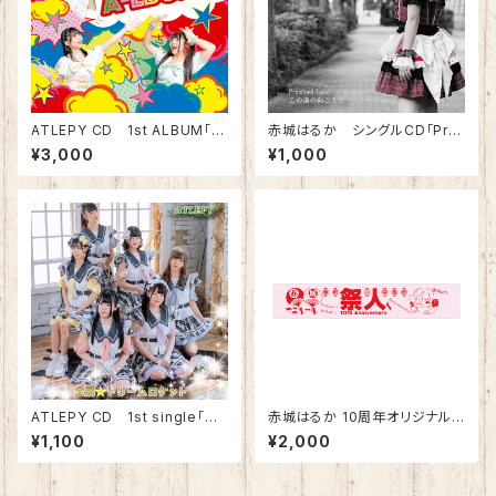
ATLEPY CD 1st ALBUM「A
赤城はるか シングルCD「Pro
-LBUM」
mised Land/この道の向こう
¥3,000
¥1,000
で」
ATLEPY CD 1st single「全
赤城はるか 10周年オリジナルマ
開☆ドリームロケット」
フラータオル
¥1,100
¥2,000