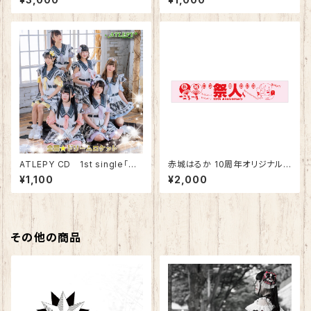
で」
ATLEPY CD 1st single「全
赤城はるか 10周年オリジナルマ
開☆ドリームロケット」
フラータオル
¥1,100
¥2,000
その他の商品