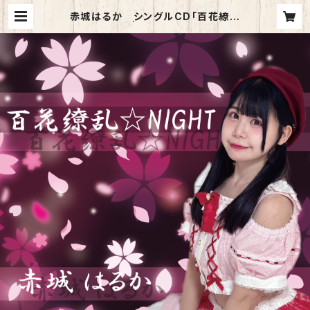
赤城はるか シングルCD「百花繚乱
☆NIGHT」 | JFP Online Shop