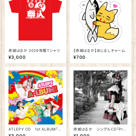
赤城はるか 2026年版Tシャツ
【赤城はるか】めじるしチャーム
¥3,000
¥700
ATLEPY CD 1st ALBUM「A
赤城はるか シングルCD「Pro
-LBUM」
mised Land/この道の向こう
¥3,000
¥1,000