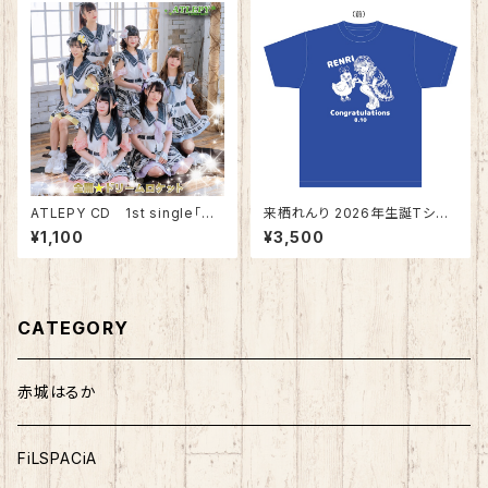
ATLEPY CD 1st single「全
来栖れんり 2026年生誕Tシャ
開☆ドリームロケット」
ツ ※郵送限定
¥1,100
¥3,500
CATEGORY
赤城はるか
FiLSPACiA