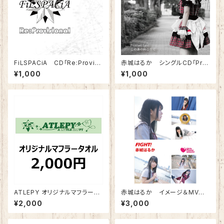
FiLSPACiA CD「Re:Provisi
赤城はるか シングルCD「Pro
onal」
mised Land/この道の向こう
¥1,000
¥1,000
で」
ATLEPY オリジナルマフラータ
赤城はるか イメージ＆MV D
オル 2025版
VD「FIGHT!」
¥2,000
¥3,000