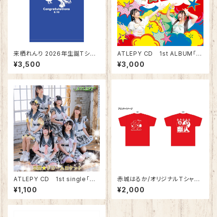
来栖れんり 2026年生誕Tシャ
ATLEPY CD 1st ALBUM「A
ツ ※郵送限定
-LBUM」
¥3,500
¥3,000
ATLEPY CD 1st single「全
赤城はるか/オリジナルTシャツ
開☆ドリームロケット」
(2021年10周年版)
¥1,100
¥2,000