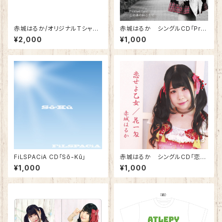
赤城はるか/オリジナルTシャツ
赤城はるか シングルCD「Pro
(2021年10周年版)
mised Land/この道の向こう
¥2,000
¥1,000
で」
FiLSPACiA CD「Sō-Kū」
赤城はるか シングルCD「恋せ
よ乙女」
¥1,000
¥1,000